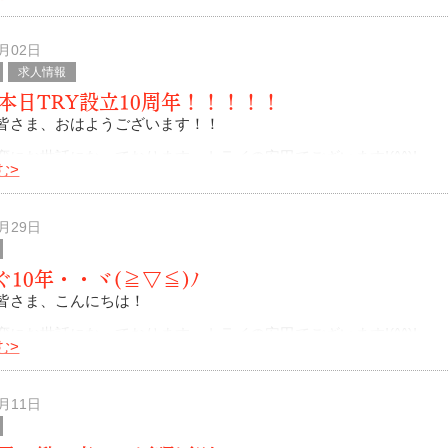
ばを過ぎ、満開を迎えた桜は葉桜へと移り変わり新緑の初夏へと季
ております。誰に言われるで
4月02日
求人情報
日本日TRY設立10周年！！！！！
皆さま、おはようございます！！
変にお世話になっております。トライの安田でございます!(^^)!
む>
ございます(*’ω’*)
月2日はTRY設立10周年となります。
3月29日
ぐ10年・・ヾ(≧▽≦)ﾉ
皆さま、こんにちは！
変にお世話になっております。トライの安田でございます!(^^)!
む>
づけば後半・・花粉症と寒暖差で毎年ですが、この時期が私安田・
不調が続く季節であります。
2月11日