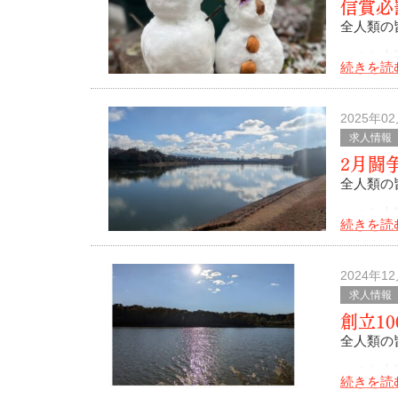
信賞必
全人類の
いつも大
続きを読
2月11
寒さもま
2025年0
求人情報
2月闘
全人類の
いつも大
続きを読
今年は節
どうやら
2024年1
求人情報
創立1
全人類の
いつも大
続きを読