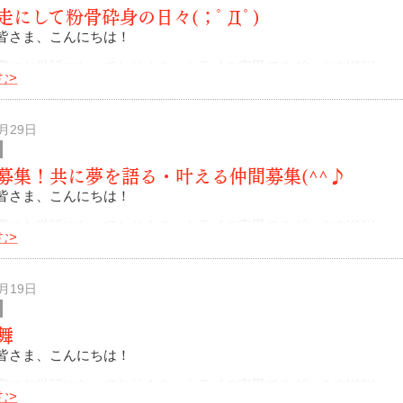
走にして粉骨砕身の日々(；ﾟДﾟ)
皆さま、こんにちは！
変にお世話になっております。トライの安田でございます!(^^)!
む>
わっていくうぅ～～～＼(゜ロ＼)(／ロ゜)／
新をサボっていました( ；∀；)
4月29日
募集！共に夢を語る・叶える仲間募集(^^♪
皆さま、こんにちは！
変にお世話になっております。トライの安田でございます!(^^)!
む>
、私安田45歳になります(笑)
4月19日
る人生。最近は学び多
舞
皆さま、こんにちは！
変にお世話になっております。トライの安田でございます!(^^)!
む>