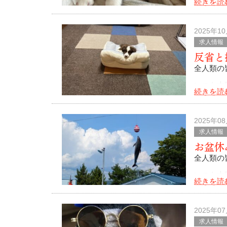
続きを読
る家族、
でござい
2025年1
求人情報
反省と
全人類の
いつも大
続きを読
10月です・
気付けば
2025年0
求人情報
お盆休
全人類の
いつも大
続きを読
気付けば
地球が何
2025年0
求人情報