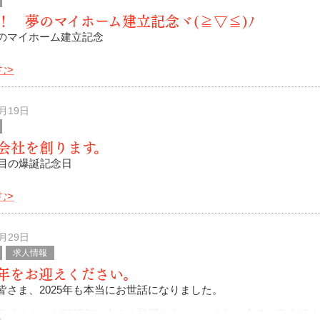
！ 夢のマイホーム建立記念ヾ(≧▽≦)ﾉ
のマイホーム建立記念
む>
皆さま、こんにちは(≧◇≦)
変にお世話になっております。
5月19日
安田改め、見えない力を信じる安田こと、トライフォースの安田
会社を創ります。
回目の爆誕記念日
む>
皆さま、おめでとうございます！
友和は先日の５月１５日で４６歳となりましたヾ(≧▽≦)ﾉ
2月29日
求人情報
～(笑)
年をお迎えください。
皆さま、2025年も本当にお世話になりました。
トライさん）も2025年は大きく飛躍しました。これも全て、支えて