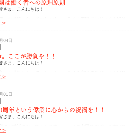
罰は働く者への原理原則
皆さま、こんにちは！
変にお世話になっております。トライの安田でございます!(^^)!
む>
日建国記念日。2月ももう半ば・・あっという間に過ぎていく時間。
だまだこれから
2月04日
争。ここが勝負や！！
皆さま、こんにちは！
変にお世話になっております。トライの安田でございます!(^^)!
む>
分が2月2日・・・。えっ！節分って日にちが変わるの(・・?
、今年は124年ぶ
2月01日
00周年という偉業に心からの祝福を！！
皆さま、こんにちは！
変にお世話になっております。トライの安田でございます!(^^)!
む>