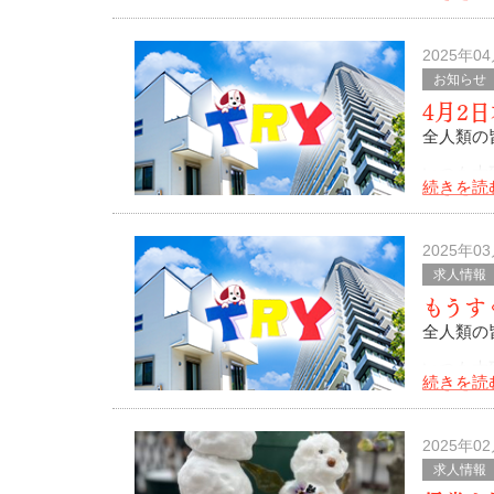
4月も半
巡り回っ
2025年0
お知らせ
4月2
全人類の
いつも大
続きを読
おめでとう
本日、4
2025年0
求人情報
もうす
全人類の
いつも大
続きを読
三月も気
身ともに
2025年0
求人情報