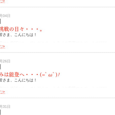
む>
社員さん、協力業者の皆さま、お客様、お一人お一人の皆さまのお
ます。
0月04日
挑戦の日々・・・。
皆さま、こんにちは！
変にお世話になっております。トライの安田でございます!(^^)!
む>
・・(=ﾟωﾟ)ﾉ
10月になっていました。日中の暑さでまだ秋を感じること
8月26日
みは能登へ・・・(=ﾟωﾟ)ﾉ
皆さま、こんにちは！
変にお世話になっております。トライの安田でございます!(^^)!
む>
、お盆も過ぎ残暑が厳しすぎる日々・・。
か怒っているような灼熱の日本列島。そん
7月31日