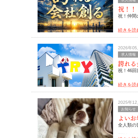
求人情報
祝！！
祝！仲間
続きを読
全人類の
いつも大
2026年0
求人情報
トライの
誇れる
祝！46
続きを読
全人類の
私、安田
2025年1
お知らせ
最高だぜぇ
よいお
やっぱり
全人類の
TRY（