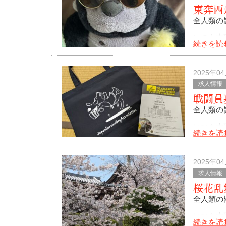
東奔西
全人類の
いつも大
続きを読
7月が終
ブログ更
2025年0
求人情報
戦闘員
全人類の
いつも大
続きを読
もうすぐ
2025年0
求人情報
色々とあ
桜花乱
全人類の
いつも大
続きを読