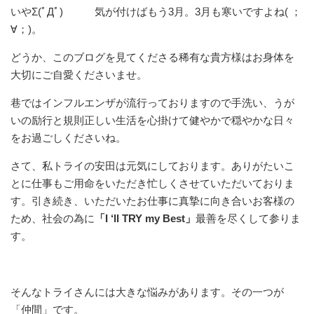
いやΣ(ﾟДﾟ) 気が付けばもう3月。3月も寒いですよね( ；
∀；)。
どうか、このブログを見てくださる稀有な貴方様はお身体を
大切にご自愛くださいませ。
巷ではインフルエンザが流行っておりますので手洗い、うが
いの励行と規則正しい生活を心掛けて健やかで穏やかな日々
をお過ごしくださいね。
さて、私トライの安田は元気にしております。ありがたいこ
とに仕事もご用命をいただき忙しくさせていただいておりま
す。引き続き、いただいたお仕事に真摯に向き合いお客様の
ため、社会の為に
「I ‘ll TRY my Best」
最善を尽くして参りま
す。
そんなトライさんには大きな悩みがあります。その一つが
「仲間」です。