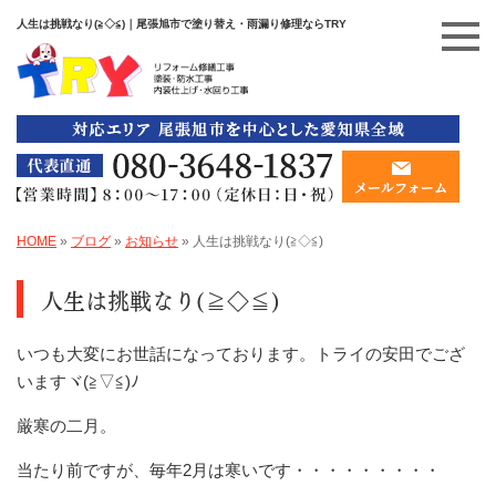
人生は挑戦なり(≧◇≦)｜尾張旭市で塗り替え・雨漏り修理ならTRY
HOME
»
ブログ
»
お知らせ
»
人生は挑戦なり(≧◇≦)
人生は挑戦なり(≧◇≦)
いつも大変にお世話になっております。トライの安田でござ
いますヾ(≧▽≦)ﾉ
厳寒の二月。
当たり前ですが、毎年2月は寒いです・・・・・・・・・