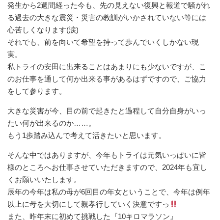
発生から2週間経った今も、先の見えない復興と報道で騒がれ
る過去の大きな震災・災害の教訓がいかされていない等には
心苦しくなります(涙)
それでも、前を向いて希望を持って歩んでいくしかない現
実。
私トライの安田に出来ることはあまりにも少ないですが、こ
のお仕事を通して何か出来る事があるはずですので、ご協力
をして参ります。
大きな災害が今、目の前で起きたと過程して自分自身がいっ
たい何が出来るのか……。
もう1歩踏み込んで考えて活きたいと思います。
そんな中ではありますが、今年もトライは元気いっぱいに皆
様のところへお仕事させていただきますので、2024年も宜し
くお願いいたします。
辰年の今年は私の母が6回目の年女ということで、今年は例年
以上に母を大切にして親孝行していく決意ですっ
また、昨年末に初めて挑戦した『10キロマラソン』