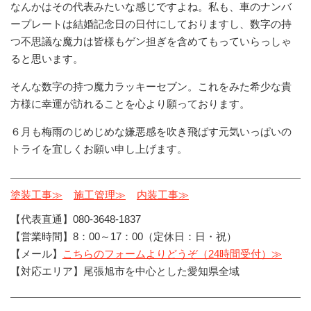
なんかはその代表みたいな感じですよね。私も、車のナンバ
ープレートは結婚記念日の日付にしておりますし、数字の持
つ不思議な魔力は皆様もゲン担ぎを含めてもっていらっしゃ
ると思います。
そんな数字の持つ魔力ラッキーセブン。これをみた希少な貴
方様に幸運が訪れることを心より願っております。
６月も梅雨のじめじめな嫌悪感を吹き飛ばす元気いっぱいの
トライを宜しくお願い申し上げます。
塗装工事≫
施工管理≫
内装工事≫
【代表直通】080-3648-1837
【営業時間】8：00～17：00（定休日：日・祝）
【メール】
こちらのフォームよりどうぞ（24時間受付）≫
【対応エリア】尾張旭市を中心とした愛知県全域