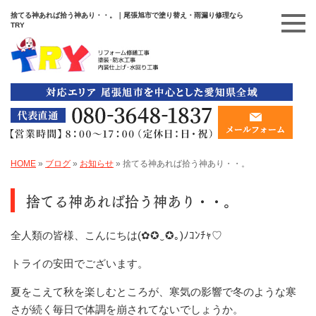
捨てる神あれば拾う神あり・・。｜尾張旭市で塗り替え・雨漏り修理なら
TRY
HOME
»
ブログ
»
お知らせ
»
捨てる神あれば拾う神あり・・。
捨てる神あれば拾う神あり・・。
全人類の皆様、こんにちは(✿✪‿✪｡)ﾉｺﾝﾁｬ♡
トライの安田でございます。
夏をこえて秋を楽しむところが、寒気の影響で冬のような寒
さが続く毎日で体調を崩されてないでしょうか。