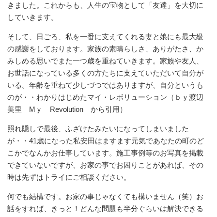
きました。これからも、人生の宝物として「友達」を大切に
していきます。
そして、日ごろ、私を一番に支えてくれる妻と娘にも最大級
の感謝をしております。家族の素晴らしさ、ありがたさ、か
みしめる思いでまた一つ歳を重ねていきます。家族や友人、
お世話になっている多くの方たちに支えていただいて自分が
いる。年齢を重ねて少しづつではありますが、自分というも
のが・・わかりはじめたマイ・レボリューション（ｂｙ渡辺
美里 Mｙ Revolution から引用）
照れ隠しで最後、ふざけたみたいになってしまいました
が・・41歳になった私安田はますます元気であなたの町のど
こかでなんかお仕事しています。施工事例等のお写真を掲載
できていないですが、お家の事でお困りことがあれば、その
時は先ずはトライにご相談ください。
何でも結構です。お家の事じゃなくても構いません（笑）お
話をすれば、きっと！どんな問題も半分ぐらいは解決できる